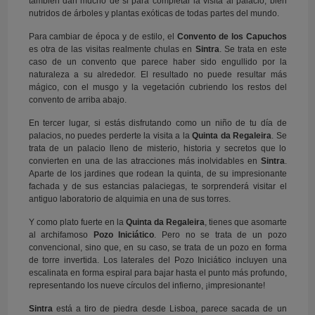
también dan mucho de si para completar la visita al palacio, bien
nutridos de árboles y plantas exóticas de todas partes del mundo.
Para cambiar de época y de estilo, el
Convento de los Capuchos
es otra de las visitas realmente chulas en
Sintra
. Se trata en este
caso de un convento que parece haber sido engullido por la
naturaleza a su alrededor. El resultado no puede resultar más
mágico, con el musgo y la vegetación cubriendo los restos del
convento de arriba abajo.
En tercer lugar, si estás disfrutando como un niño de tu día de
palacios, no puedes perderte la visita a la
Quinta da Regaleira
. Se
trata de un palacio lleno de misterio, historia y secretos que lo
convierten en una de las atracciones más inolvidables en
Sintra
.
Aparte de los jardines que rodean la quinta, de su impresionante
fachada y de sus estancias palaciegas, te sorprenderá visitar el
antiguo laboratorio de alquimia en una de sus torres.
Y como plato fuerte en la
Quinta da Regaleira
, tienes que asomarte
al archifamoso
Pozo Iniciático
. Pero no se trata de un pozo
convencional, sino que, en su caso, se trata de un pozo en forma
de torre invertida. Los laterales del Pozo Iniciático incluyen una
escalinata en forma espiral para bajar hasta el punto más profundo,
representando los nueve círculos del infierno, ¡impresionante!
Sintra
está a tiro de piedra desde Lisboa, parece sacada de un