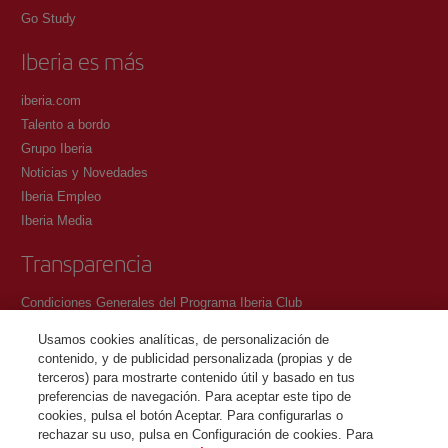
Go Study
Iberia es más
iberia.com
Talento a bordo
Grupo Iberia
Noticias y Novedades
Iberia Empleo
Iberia Media
Transparencia
Condiciones Generales del Programa Iberia Club
Condiciones de registro en iberia.com
Usamos cookies analíticas, de personalización de
Política de protección de datos personales
contenido, y de publicidad personalizada (propias y de
Gestión y Política de cookies
terceros) para mostrarte contenido útil y basado en tus
preferencias de navegación. Para aceptar este tipo de
Contacto
cookies, pulsa el botón Aceptar. Para configurarlas o
rechazar su uso, pulsa en Configuración de cookies. Para