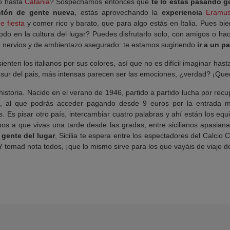
o hasta
Catania
? Sospechamos entonces que
te lo estás pasando g
tón de gente nueva
, estás aprovechando la
experiencia
Eramus
de fiesta
y comer rico y barato, que para algo estás en Italia. Pues b
do en la cultura del lugar? Puedes disfrutarlo solo, con amigos o hacer
 nervios y de ambientazo asegurado: te estamos sugiriendo
ir a un pa
ienten los italianos por sus colores, así que no es difícil imaginar has
 sur del pais, más intensas parecen ser las emociones, ¿verdad? ¡Qu
storia. Nacido en el verano de 1946, partido a partido lucha por rec
, al que podrás acceder pagando desde 9 euros por la entrada 
s. Es pisar otro país, intercambiar cuatro palabras y ahí están los eq
mos a que vivas una tarde desde las gradas, entre sicilianos apasian
 gente del lugar
, Sicilia te espera entre los espectadores del Calcio
 Y tomad nota todos, ¡que lo mismo sirve para los que vayáis de viaje d