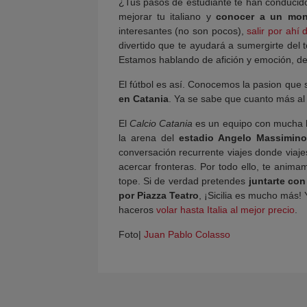
¿Tus pasos de estudiante te han conducid
mejorar tu italiano y
conocer a un mon
interesantes (no son pocos),
salir por ahí 
divertido que te ayudará a sumergirte del to
Estamos hablando de afición y emoción, de
El fútbol es así. Conocemos la pasion que s
en Catania
. Ya se sabe que cuanto más al
El
Calcio Catania
es un equipo con mucha hi
la arena del
estadio Angelo Massimino
conversación recurrente viajes donde viaje
acercar fronteras. Por todo ello, te anima
tope. Si de verdad pretendes
juntarte con
por Piazza Teatro
, ¡Sicilia es mucho más!
haceros
volar hasta Italia al mejor precio
.
Foto|
Juan Pablo Colasso