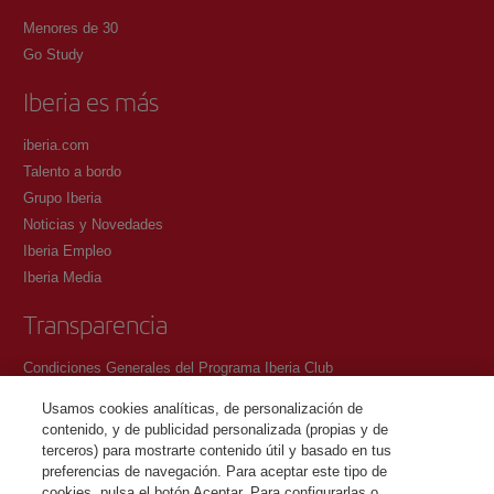
Menores de 30
Go Study
Iberia es más
iberia.com
Talento a bordo
Grupo Iberia
Noticias y Novedades
Iberia Empleo
Iberia Media
Transparencia
Condiciones Generales del Programa Iberia Club
Condiciones de registro en iberia.com
Usamos cookies analíticas, de personalización de
Política de protección de datos personales
contenido, y de publicidad personalizada (propias y de
Gestión y Política de cookies
terceros) para mostrarte contenido útil y basado en tus
preferencias de navegación. Para aceptar este tipo de
Contacto
cookies, pulsa el botón Aceptar. Para configurarlas o