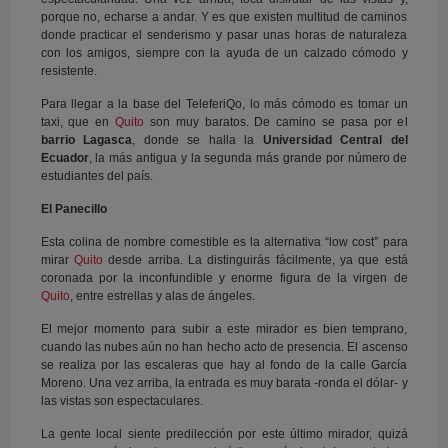
porque no, echarse a andar. Y es que existen multitud de caminos
donde practicar el senderismo y pasar unas horas de naturaleza
con los amigos, siempre con la ayuda de un calzado cómodo y
resistente.
Para llegar a la base del TeleferiQo, lo más cómodo es tomar un
taxi, que en
Quito
son muy baratos. De camino se pasa por el
barrio Lagasca
, donde se halla la
Universidad Central del
Ecuador
, la más antigua y la segunda más grande por número de
estudiantes del país.
El Panecillo
Esta colina de nombre comestible es la alternativa “low cost” para
mirar
Quito
desde arriba. La distinguirás fácilmente, ya que está
coronada por la inconfundible y enorme figura de la virgen de
Quito
, entre estrellas y alas de ángeles.
El mejor momento para subir a este mirador es bien temprano,
cuando las nubes aún no han hecho acto de presencia. El ascenso
se realiza por las escaleras que hay al fondo de la calle García
Moreno. Una vez arriba, la entrada es muy barata -ronda el dólar- y
las vistas son espectaculares.
La gente local siente predilección por este último mirador, quizá