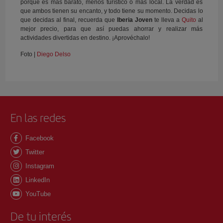
porque es más barato, menos turístico o más local. La verdad es
que ambos tienen su encanto, y todo tiene su momento. Decidas lo
que decidas al final, recuerda que
Iberia Joven
te lleva a
Quito
al
mejor precio, para que así puedas ahorrar y realizar más
actividades divertidas en destino. ¡Aprovéchalo!
Foto |
Diego Delso
En las redes
Facebook
Twitter
Instagram
LinkedIn
YouTube
De tu interés