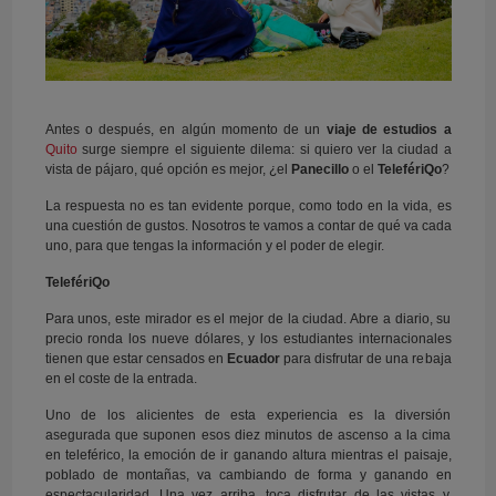
Antes o después, en algún momento de un
viaje de estudios a
Quito
surge siempre el siguiente dilema: si quiero ver la ciudad a
vista de pájaro, qué opción es mejor, ¿el
Panecillo
o el
TelefériQo
?
La respuesta no es tan evidente porque, como todo en la vida, es
una cuestión de gustos. Nosotros te vamos a contar de qué va cada
uno, para que tengas la información y el poder de elegir.
TelefériQo
Para unos, este mirador es el mejor de la ciudad. Abre a diario, su
precio ronda los nueve dólares, y los estudiantes internacionales
tienen que estar censados en
Ecuador
para disfrutar de una rebaja
en el coste de la entrada.
Uno de los alicientes de esta experiencia es la diversión
asegurada que suponen esos diez minutos de ascenso a la cima
en teleférico, la emoción de ir ganando altura mientras el paisaje,
poblado de montañas, va cambiando de forma y ganando en
espectacularidad. Una vez arriba, toca disfrutar de las vistas y,