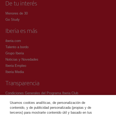
De tu interés
Menores de 30
Go Study
Iberia es más
iberia.com
Talento a bordo
Grupo Iberia
Noticias y Novedades
Iberia Empleo
Iberia Media
Transparencia
Condiciones Generales del Programa Iberia Club
Condiciones de registro en iberia.com
Usamos cookies analíticas, de personalización de
Política de protección de datos personales
contenido, y de publicidad personalizada (propias y de
Gestión y Política de cookies
terceros) para mostrarte contenido útil y basado en tus