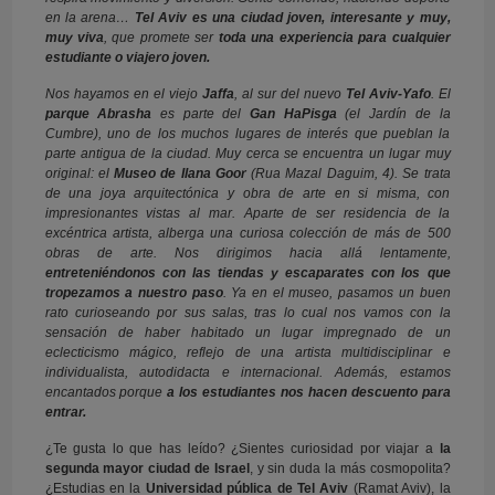
en la arena…
Tel Aviv es una ciudad joven, interesante y muy,
muy viva
, que promete ser
toda una experiencia para cualquier
estudiante o viajero joven.
Nos hayamos en el viejo
Jaffa
, al sur del nuevo
Tel Aviv-Yafo
. El
parque Abrasha
es parte del
Gan HaPisga
(el Jardín de la
Cumbre), uno de los muchos lugares de interés que pueblan la
parte antigua de la ciudad. Muy cerca se encuentra un lugar muy
original: el
Museo de Ilana Goor
(Rua Mazal Daguim, 4). Se trata
de una joya arquitectónica y obra de arte en si misma, con
impresionantes vistas al mar. Aparte de ser residencia de la
excéntrica artista, alberga una curiosa colección de más de 500
obras de arte. Nos dirigimos hacia allá lentamente,
entreteniéndonos con las tiendas y escaparates con los que
tropezamos a nuestro paso
. Ya en el museo, pasamos un buen
rato curioseando por sus salas, tras lo cual nos vamos con la
sensación de haber habitado un lugar impregnado de un
eclecticismo mágico, reflejo de una artista multidisciplinar e
individualista, autodidacta e internacional. Además, estamos
encantados porque
a los estudiantes nos hacen descuento para
entrar.
¿Te gusta lo que has leído? ¿Sientes curiosidad por viajar a
la
segunda mayor ciudad de Israel
, y sin duda la más cosmopolita?
¿Estudias en la
Universidad pública de Tel Aviv
(Ramat Aviv), la