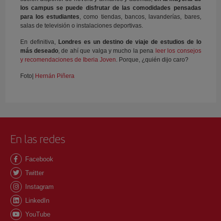
los campus se puede disfrutar de las comodidades pensadas
para los estudiantes
, como tiendas, bancos, lavanderías, bares,
salas de televisión o instalaciones deportivas.
En definitiva,
Londres es un destino de viaje de estudios de lo
más deseado
, de ahí que valga y mucho la pena
leer los consejos
y recomendaciones de Iberia Joven
. Porque, ¿quién dijo caro?
Foto|
Hernán Piñera
En las redes
Facebook
Twitter
Instagram
LinkedIn
YouTube