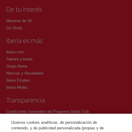
De tu interés
Menores de 30
Go Study
Iberia es más
iberia.com
Talento a bordo
Grupo Iberia
Noticias y Novedades
Iberia Empleo
Iberia Media
Transparencia
Condiciones Generales del Programa Iberia Club
Condiciones de registro en iberia.com
Usamos cookies analíticas, de personalización de
Política de protección de datos personales
contenido, y de publicidad personalizada (propias y de