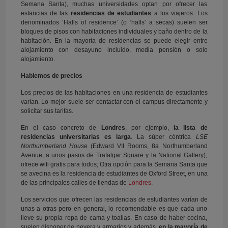
Semana Santa), muchas universidades optan por ofrecer las
estancias de las
residencias de estudiantes
a los viajeros. Los
denominados ‘Halls of residence’ (o ‘halls’ a secas) suelen ser
bloques de pisos con habitaciones individuales y baño dentro de la
habitación. En la mayoría de residencias se puede elegir entre
alojamiento con desayuno incluido, media pensión o solo
alojamiento.
Hablemos de precios
Los precios de las habitaciones en una residencia de estudiantes
varían. Lo mejor suele ser contactar con el campus directamente y
solicitar sus tarifas.
En el caso concreto de
Londres
, por ejemplo,
la lista de
residencias universitarias es larga
. La súper céntrica
LSE
Northumberland House
(Edward VII Rooms, 8a Northumberland
Avenue, a unos pasos de Trafalgar Square y la National Gallery),
ofrece wifi gratis para todos; Otra opción para la Semana Santa que
se avecina es la residencia de estudiantes de Oxford Street, en una
de las principales calles de tiendas de
Londres
.
Los servicios que ofrecen las residencias de estudiantes varían de
unas a otras pero en general, lo recomendable es que cada uno
lleve su propia ropa de cama y toallas. En caso de haber cocina,
suelen disponer de nevera y armarios y además,
en la mayoría de