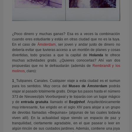
¿Poco dinero y muchas ganas? Esa es a veces la combinación
cuando eres estudiante y estás en otras ciudad que no es la tuya.
En el caso de
Ámsterdam
, ser joven y andar justo de dinero no
debería evitar que tuvieras acceso a un montón de planes y cosas
divertidas, todo gracias a que la capital de
Holanda
te ofrece
muchas actividades gratis. ¿Quieres conocerlas? Ahí van dos
propuestas que no te defraudarán (además de
Rembrandt y los
molinos
, claro):
1_
Tulipanes. Canales. Cualquier viaje a esta ciudad es el sumun
para los sentidos. Muy cerca del
Museo de Ámsterdam
podrás
viajar al pasado totalmente gratis. Dirige tus pasos hasta el número
373 de Nieuwezijds Voorburgwal y te toparás con un lugar mágico
y de
entrada gratuita
llamado el
Begijnhof
. Arquitectónicamente
muy interesante, fue erigido en el siglo XIV para alojar a un grupo
de devotas llamadas «Beguinas» (algunas de las cuales todavía
viven allí). En la actualidad sigue siendo un espacio de paz y
tranquilidad, ciertamente agradable, en el que pasear o leer en
algún rincón de sus cuidados jardines. Además, contiene una joya