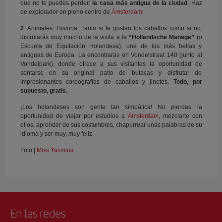
que no te puedes perder:
la casa más antigua de la ciudad
. Haz
de explorador en pleno centro de
Ámsterdam
.
2_
Animales. Historia. Tanto si te gustan los caballos como si no,
disfrutarás muy mucho de la visita a la
“Hollandsche Manege”
(o
Escuela de Equitación Holandesa), una de las más bellas y
antiguas de Europa. La encontrarás en Vondelstraat 140 (junto al
Vondelpark), donde ofrece a sus visitantes la oportunidad de
sentarse en su original patio de butacas y disfrutar de
impresionantes coreografías de caballos y jinetes.
Todo, por
supuesto, gratis.
¡Los holandeses son gente tan simpática! No pierdas la
oportunidad de viajar por estudios a
Ámsterdam
, mezclarte con
ellos, aprender de sus costumbres, chapurrear unas palabras de su
idioma y ser muy, muy feliz.
Foto |
Miss Yasmina
En las redes