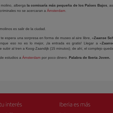
 molino, alberga
la comisaría más pequeña de los Países Bajos
, a
 criminales no se acercaran a
Ámsterdam
.
molinos es salir de la ciudad.
te espera una sorpresa en forma de museo al aire libre, «
Zaanse Sc
nque eso no es lo mejor, ¡la entrada es gratis! Llegar a «
Zaans
 subir al tren a Koog-Zaandijk (15 minutos); de ahí, el complejo queda
 de estudios a
Ámsterdam
por poco dinero.
Palabra de Iberia Joven.
tu interés
Iberia es más