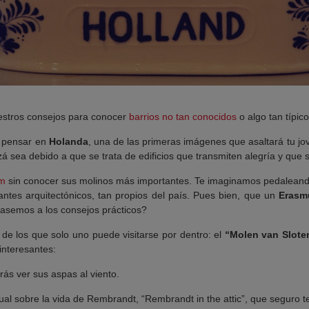
estros consejos para conocer
barrios no tan conocidos
o algo tan típic
s pensar en
Holanda
, una de las primeras imágenes que asaltará tu j
á sea debido a que se trata de edificios que transmiten alegría y que 
m
sin conocer sus molinos más importantes. Te imaginamos pedaleando
ntes arquitectónicos, tan propios del país. Pues bien, que un
Eras
pasemos a los consejos prácticos?
de los que solo uno puede visitarse por dentro: el
“Molen van Slote
interesantes:
ás ver sus aspas al viento.
al sobre la vida de Rembrandt, “Rembrandt in the attic”, que seguro t