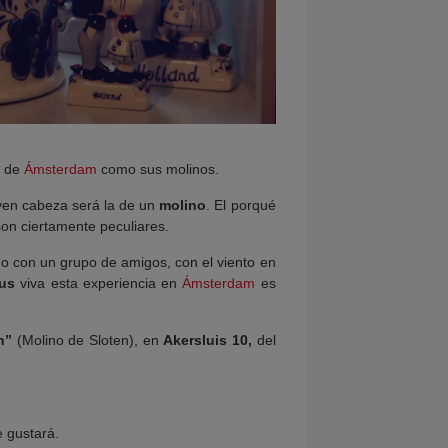
o de
Ámsterdam
como sus molinos.
oven cabeza será la de un
molino
. El porqué
son ciertamente peculiares.
 con un grupo de amigos, con el viento en
mus
viva esta experiencia en
Ámsterdam
es
n”
(Molino de Sloten), en
Akersluis 10,
del
e gustará.