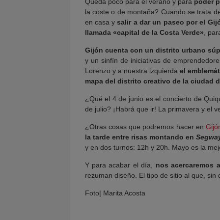
Queda poco para el verano y para
poder pr
la coste o de montaña? Cuando se trata de
en casa y
salir a dar un paseo por el Gi
llamada «capital de la Costa Verde»
, par
Gijón cuenta con un distrito urbano súp
y un sinfín de iniciativas de emprendedor
Lorenzo y a nuestra izquierda
el emblemát
mapa del distrito creativo de la ciudad 
¿Qué el 4 de junio es el concierto de Qu
de julio? ¡Habrá que ir! La primavera y el 
¿Otras cosas que podremos hacer en
Gijó
la tarde entre risas montando en
Segwa
y en dos turnos: 12h y 20h. Mayo es la mej
Y para acabar el día,
nos acercaremos a
rezuman diseño. El tipo de sitio al que, si
Foto| Marita Acosta