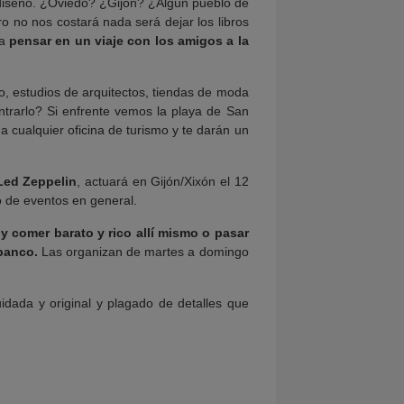
diseño. ¿Oviedo? ¿Gijón? ¿Algún pueblo de
uro no nos costará nada será dejar los libros
 a
pensar en un viaje con los amigos a
la
co, estudios de arquitectos, tiendas de moda
ntrarlo? Si enfrente vemos la playa de San
a cualquier oficina de turismo y te darán un
 Led Zeppelin
, actuará en Gijón/Xixón el 12
o de eventos en general.
r y comer barato y rico allí mismo o pasar
abanco.
Las organizan de martes a domingo
idada y original y plagado de detalles que