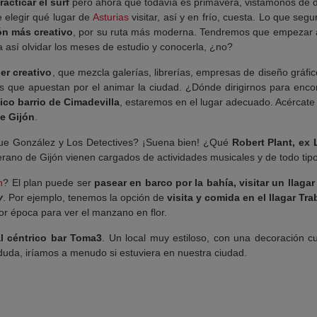
acticar el surf
pero ahora que todavía es primavera, vistámonos de 
 elegir qué lugar de
Asturias
visitar, así y en frío, cuesta. Lo que seg
jón más creativo
, por su ruta más moderna. Tendremos que empezar
a así olvidar los meses de estudio y conocerla, ¿no?
er creativo
, que mezcla galerías, librerías, empresas de diseño gráfi
es que apuestan por el animar la ciudad. ¿Dónde dirigirnos para enco
ico barrio de
Cimadevilla
, estaremos en el lugar adecuado. Acércate 
de Gijón
.
ique González y Los Detectives? ¡Suena bien! ¿Qué
Robert Plant, ex
verano de Gijón vienen cargados de actividades musicales y de todo tip
n
? El plan puede ser
pasear en barco por la bahía, visitar un llaga
y
. Por ejemplo, tenemos la opción de
visita y comida en el llagar Tr
or época para ver el manzano en flor.
l céntrico bar Toma3
. Un local muy estiloso, con una decoración cu
n duda, iríamos a menudo si estuviera en nuestra ciudad.