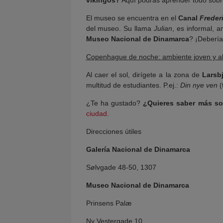
El museo se encuentra en el
Canal
Freder
del museo. Su llama
Julian
, es informal, 
Museo Nacional de Dinamarca
? ¡Debería
Copenhague de noche: ambiente joven y al
Al caer el sol, dirígete a la zona de
Larsb
multitud de estudiantes. P.ej.:
Din nye ven
(
¿Te ha gustado?
¿Quieres saber más s
ciudad
.
Direcciones útiles
Galería Nacional de Dinamarca
Sølvgade 48-50, 1307
Museo Nacional de Dinamarca
Prinsens Palæ
Ny Vestergade 10