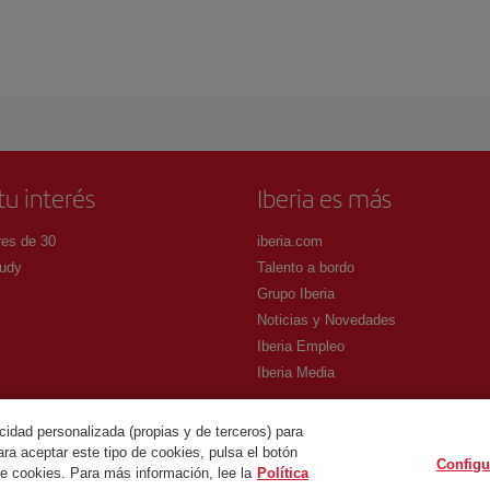
tu interés
Iberia es más
es de 30
iberia.com
udy
Talento a bordo
Grupo Iberia
Noticias y Novedades
Iberia Empleo
Iberia Media
cidad personalizada (propias y de terceros) para
ra aceptar este tipo de cookies, pulsa el botón
Configu
.
de cookies. Para más información, lee la
Política