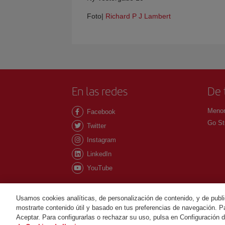
Foto|
Richard P J Lambert
En las redes
De 
Menor
Facebook
Go St
Twitter
Instagram
LinkedIn
YouTube
Usamos cookies analíticas, de personalización de contenido, y de publi
mostrarte contenido útil y basado en tus preferencias de navegación. Pa
©Iberia Joven 2026. Todos los derechos reservados
Aceptar. Para configurarlas o rechazar su uso, pulsa en Configuración 