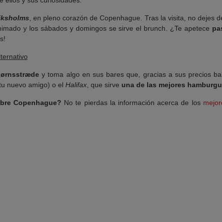
iksholms
, en pleno corazón de Copenhague. Tras la visita, no dejes d
animado y los sábados y domingos se sirve el brunch. ¿Te apetece
pa
s!
ternativo
jørnsstræde
y toma algo en sus bares que, gracias a sus precios bar
tu nuevo amigo) o el
Halifax
, que sirve
una de las mejores hamburg
obre Copenhague?
No te pierdas la información acerca de los
mejor