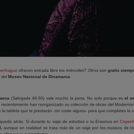
penhague
ofrecen entrada libre los miércoles? Otros son
gratis siemp
 del
Museo Nacional de Dinamarca
.
amarca
(Sølvgade 48-50) vale mucho la pena. No solo porque es
el m
 recientemente han reorganizado su colección de obras del Modernismo
 la tableta que te prestarán -sin coste alguno- para que completes la vi
queda atrás. Si durante tu viaje de estudios o tu Erasmus en
Copen
l,
aunque en realidad se trata más de un viaje por los museos de 
 ellos y sus curiosidades.