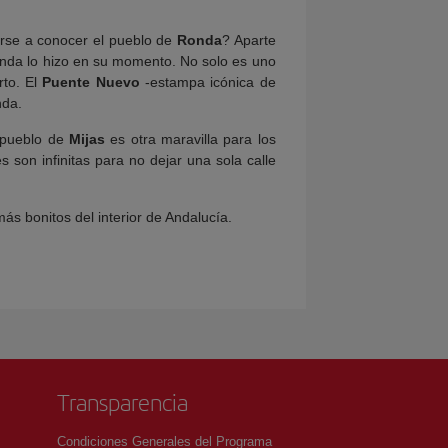
arse a conocer el pueblo de
Ronda
? Aparte
nda lo hizo en su momento. No solo es uno
rto. El
Puente Nuevo
-estampa icónica de
nda.
l pueblo de
Mijas
es otra maravilla para los
 son infinitas para no dejar una sola calle
más bonitos del interior de Andalucía.
Transparencia
Condiciones Generales del Programa