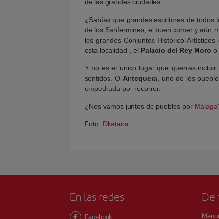
de las grandes ciudades.
¿Sabías que grandes escritores de todos l
de los Sanfermines, el buen comer y aún 
los grandes Conjuntos Histórico-Artístico
esta localidad-, el
Palacio del Rey Moro
o 
Y no es el único lugar que querrás inclui
sentidos. O
Antequera
, uno de los pueb
empedrada por recorrer.
¿Nos vamos juntos de pueblos por
Málaga
Foto:
Dkatana
En las redes
De 
Menor
Facebook