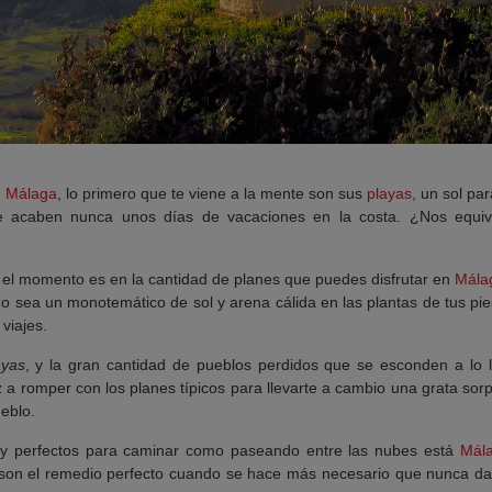
n
Málaga
, lo primero que te viene a la mente son sus
playas
, un sol pa
que acaben nunca unos días de vacaciones en la costa. ¿Nos eq
a el momento es en la cantidad de planes que puedes disfrutar en
Mála
no sea un monotemático de sol y arena cálida en las plantas de tus pi
viajes.
ayas
, y la gran cantidad de pueblos perdidos que se esconden a lo l
ez a romper con los planes típicos para llevarte a cambio una grata s
ueblo.
 y perfectos para caminar como paseando entre las nubes está
Mál
s son el remedio perfecto cuando se hace más necesario que nunca dars