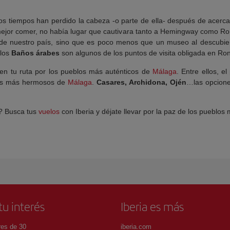
os tiempos han perdido la cabeza -o parte de ella- después de acerc
mejor comer, no había lugar que cautivara tanto a Hemingway como Ro
s de nuestro país, sino que es poco menos que un museo al descubie
los
Baños árabes
son algunos de los puntos de visita obligada en Ro
r en tu ruta por los pueblos más auténticos de
Málaga
. Entre ellos, e
los más hermosos de
Málaga
.
Casares, Archidona, Ojén
…las opciones
? Busca tus
vuelos
con Iberia y déjate llevar por la paz de los pueblos 
tu interés
Iberia es más
es de 30
iberia.com