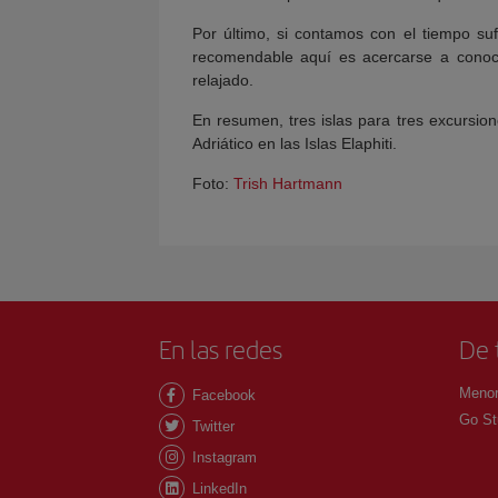
Por último, si contamos con el tiempo s
recomendable aquí es acercarse a conoce
relajado.
En resumen, tres islas para tres excursi
Adriático en las Islas Elaphiti.
Foto:
Trish Hartmann
En las redes
De 
Menor
Facebook
Go St
Twitter
Instagram
LinkedIn