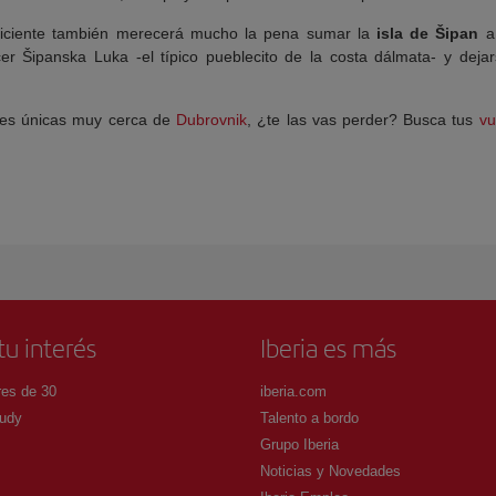
uficiente también merecerá mucho la pena sumar la
isla de Šipan
a 
r Šipanska Luka -el típico pueblecito de la costa dálmata- y dejar
ones únicas muy cerca de
Dubrovnik
, ¿te las vas perder? Busca tus
vu
tu interés
Iberia es más
es de 30
iberia.com
udy
Talento a bordo
Grupo Iberia
Noticias y Novedades