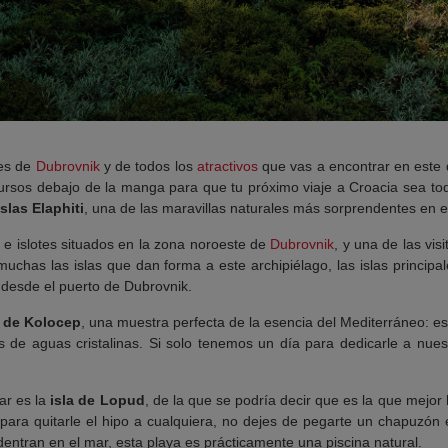
nes de
Dubrovnik
y de todos los
atractivos
que vas a encontrar en este d
cursos debajo de la manga para que tu próximo viaje a Croacia sea to
Islas Elaphiti
, una de las maravillas naturales más sorprendentes en el
s e islotes situados en la zona noroeste de
Dubrovnik
, y una de las vis
uchas las islas que dan forma a este archipiélago, las islas princip
 desde el puerto de Dubrovnik.
a de Kolocep
, una muestra perfecta de la esencia del Mediterráneo: e
de aguas cristalinas. Si solo tenemos un día para dedicarle a nuestra
ar es la
isla de Lopud
, de la que se podría decir que es la que mejor
a para quitarle el hipo a cualquiera, no dejes de pegarte un chapuzón
ntran en el mar, esta playa es prácticamente una piscina natural.