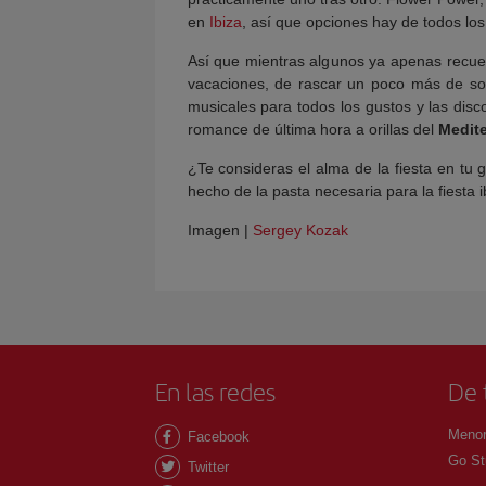
en
Ibiza
, así que opciones hay de todos lo
Así que mientras algunos ya apenas recue
vacaciones, de rascar un poco más de sol
musicales para todos los gustos y las dis
romance de última hora a orillas del
Medit
¿Te consideras el alma de la fiesta en tu
hecho de la pasta necesaria para la fiesta i
Imagen |
Sergey Kozak
En las redes
De 
Menor
Facebook
Go St
Twitter