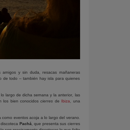
os amigos y sin duda, resacas mañaneras
co de todo – también hay isla para quienes
o largo de dicha semana y la anterior, las
on los bien conocidos
cierres
de
Ibiza
, una
a como eventos acoja a lo largo del verano.
a discoteca
Pachá
, que presenta sus cierres
o son precisamente discotecas lo que falta