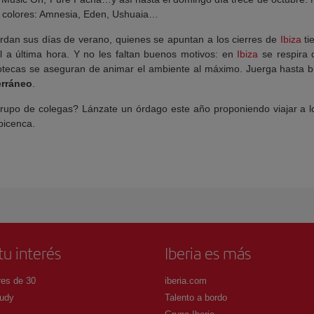
s colores: Amnesia, Eden, Ushuaia…
rdan sus días de verano, quienes se apuntan a los cierres de
Ibiza
ti
 a última hora. Y no les faltan buenos motivos: en
Ibiza
se respira 
cotecas se aseguran de animar el ambiente al máximo. Juerga hasta 
erráneo
.
 grupo de colegas? Lánzate un órdago este año proponiendo viajar a l
bicenca.
tu interés
Iberia es más
es de 30
iberia.com
udy
Talento a bordo