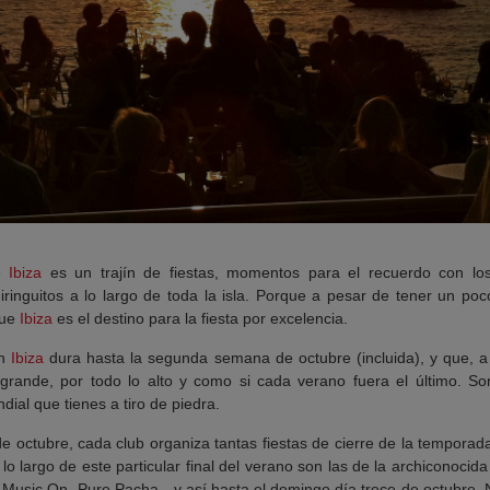
de
Ibiza
es un trajín de fiestas, momentos para el recuerdo con l
ringuitos a lo largo de toda la isla. Porque a pesar de tener un po
que
Ibiza
es el destino para la fiesta por excelencia.
en
Ibiza
dura hasta la segunda semana de octubre (incluida), y que, a l
o grande, por todo lo alto y como si cada verano fuera el último. S
dial que tienes a tiro de piedra.
 octubre, cada club organiza tantas fiestas de cierre de la temporad
lo largo de este particular final del verano son las de la archiconocid
, Music On, Pure Pacha…y así hasta el domingo día trece de octubre. N