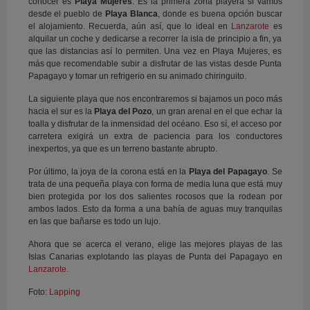
conocer es
Playa Mujeres
. Es la primera zona playera si vamos
desde el pueblo de
Playa Blanca
, donde es buena opción buscar
el alojamiento. Recuerda, aún así, que lo ideal en
Lanzarote
es
alquilar un coche y dedicarse a recorrer la isla de principio a fin, ya
que las distancias así lo permiten. Una vez en Playa Mujeres, es
más que recomendable subir a disfrutar de las vistas desde Punta
Papagayo y tomar un refrigerio en su animado chiringuito.
La siguiente playa que nos encontraremos si bajamos un poco más
hacia el sur es la
Playa del Pozo
, un gran arenal en el que echar la
toalla y disfrutar de la inmensidad del océano. Eso sí, el acceso por
carretera exigirá un extra de paciencia para los conductores
inexpertos, ya que es un terreno bastante abrupto.
Por último, la joya de la corona está en la
Playa del Papagayo
. Se
trata de una pequeña playa con forma de media luna que está muy
bien protegida por los dos salientes rocosos que la rodean por
ambos lados. Esto da forma a una bahía de aguas muy tranquilas
en las que bañarse es todo un lujo.
Ahora que se acerca el verano, elige las mejores playas de las
Islas Canarias explotando las playas de Punta del Papagayo en
Lanzarote.
Foto:
Lapping