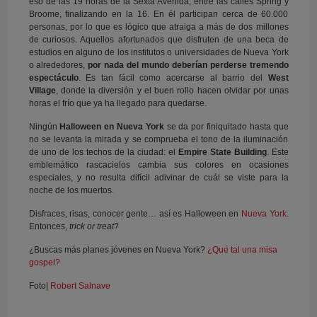
eso de las 19 horas de la Sexta Avenida, entre las calles Spring y
Broome, finalizando en la 16. En él participan cerca de 60.000
personas, por lo que es lógico que atraiga a más de dos millones
de curiosos. Aquellos afortunados que disfruten de una beca de
estudios en alguno de los institutos o universidades de Nueva York
o alrededores,
por nada del mundo deberían perderse tremendo
espectáculo
. Es tan fácil como acercarse al barrio del
West
Village
, donde la diversión y el buen rollo hacen olvidar por unas
horas el frío que ya ha llegado para quedarse.
Ningún
Halloween en Nueva York
se da por finiquitado hasta que
no se levanta la mirada y se comprueba el tono de la iluminación
de uno de los techos de la ciudad: el
Empire State Building
. Este
emblemático rascacielos cambia sus colores en ocasiones
especiales, y no resulta difícil adivinar de cuál se viste para la
noche de los muertos.
Disfraces, risas, conocer gente… así es Halloween en
Nueva York
.
Entonces,
trick or treat
?
¿Buscas más planes jóvenes en Nueva York?
¿Qué tal una misa
gospel?
Foto|
Robert Salnave