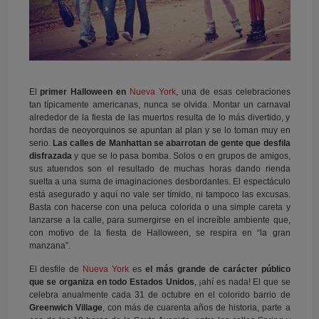
El
primer Halloween en
Nueva York
, una de esas celebraciones
tan típicamente americanas, nunca se olvida. Montar un carnaval
alrededor de la fiesta de las muertos resulta de lo más divertido, y
hordas de neoyorquinos se apuntan al plan y se lo toman muy en
serio.
Las calles de Manhattan se abarrotan de gente que desfila
disfrazada
y que se lo pasa bomba. Solos o en grupos de amigos,
sus atuendos son el resultado de muchas horas dando rienda
suelta a una suma de imaginaciones desbordantes. El espectáculo
está asegurado y aquí no vale ser tímido, ni tampoco las excusas.
Basta con hacerse con una peluca colorida o una simple careta y
lanzarse a la calle, para sumergirse en el increíble ambiente que,
con motivo de la fiesta de Halloween, se respira en “la gran
manzana”.
El desfile de
Nueva York
es
el más grande de carácter público
que se organiza en todo Estados Unidos
, ¡ahí es nada! El que se
celebra anualmente cada 31 de octubre en el colorido barrio de
Greenwich Village
, con más de cuarenta años de historia, parte a