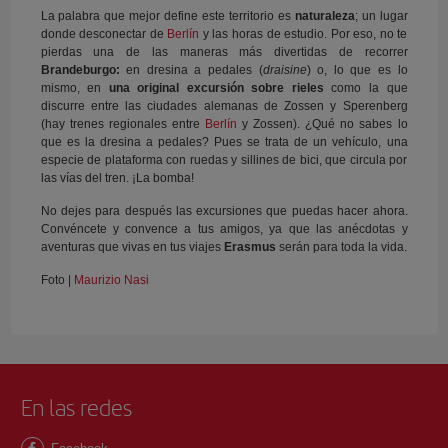
La palabra que mejor define este territorio es
naturaleza
; un lugar
donde desconectar de
Berlín
y las horas de estudio. Por eso, no te
pierdas una de las maneras más divertidas de recorrer
Brandeburgo:
en dresina a pedales (
draisine
) o, lo que es lo
mismo, en
una original excursión sobre rieles
como la que
discurre entre las ciudades alemanas de Zossen y Sperenberg
(hay trenes regionales entre
Berlín
y Zossen). ¿Qué no sabes lo
que es la dresina a pedales? Pues se trata de un vehículo, una
especie de plataforma con ruedas y sillines de bici, que circula por
las vías del tren. ¡La bomba!
No dejes para después las excursiones que puedas hacer ahora.
Convéncete y convence a tus amigos, ya que las anécdotas y
aventuras que vivas en tus viajes
Erasmus
serán para toda la vida.
Foto |
Maurizio Nasi
En las redes