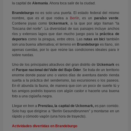
la capital de
Alemania
. Ahora toca salir de la ciudad.
Brandeburgo
no es solo una puerta. El estado federal del mismo
nombre, que es el que rodea a
Berlín
, es un
paraíso verde
.
Contiene joyas como
Uckermark
, a la que por algo llaman “la
Toscana del norte”. La diversidad de sus paisajes incluye anchos
ríos y extensos lagos que dan mucho juego para la
práctica de
deportes
como la piragua, entre otros. Las
rutas en bici
también
son una buena alternativa; el terreno en
Brandeburgo
es llano, sin
apenas cuestas, por lo que reúne las condiciones ideales para ir
sobre ruedas.
Uno de los principales atractivos del gran distrito de
Uckemark
es
el
Parque nacional del Valle del Bajo Óder
. Se trata de un territorio
enorme donde pasar uno o varios días de aventura dando rienda
suelta a la práctica del senderismo, las excursiones o los paseos.
En él abunda la fauna, de manera que con un poco de suerte tú y
tus amigos podréis toparos con algún castor o hacerle una buena
foto a una cigüeña negra.
Llegar en tren a
Prenzlau, la capital de Uckemark,
es pan comido.
Solo hay que dirigirse a “Berlin Gesundbrunnen” y montarse en un
rápido y cómodo vagón (una hora de trayecto).
Actividades divertidas en Brandeburgo