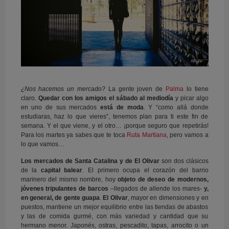
¿Nos hacemos un mercado?
La gente joven de
Palma
lo tiene
claro.
Quedar con los amigos el sábado al mediodía
y picar algo
en uno de sus mercados
está de moda
. Y “como allá donde
estudiaras, haz lo que vieres”, tenemos plan para ti este fin de
semana. Y el que viene, y el otro… ¡porque seguro que repetirás!
Para los martes ya sabes que te toca
Ruta Martiana
, pero vamos a
lo que vamos…
Los mercados de Santa Catalina y de El Olivar
son dos clásicos
de la
capital balear
. El primero ocupa el corazón del barrio
marinero del mismo nombre, hoy
objeto de deseo de modernos,
jóvenes tripulantes de barcos
–llegados de allende los mares-
y,
en general, de gente guapa
.
El Olivar
, mayor en dimensiones y en
puestos, mantiene un mejor equilibrio entre las tiendas de abastos
y las de comida gurmé, con más variedad y cantidad que su
hermano menor. Japonés, ostras, pescadito, tapas, arrocito o un