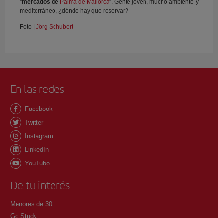
“
mercados de
Palma de Mallorca
”. Gente joven, mucho ambiente y
mediterráneo, ¿dónde hay que reservar?
Foto |
Jörg Schubert
En las redes
Facebook
Twitter
Instagram
LinkedIn
YouTube
De tu interés
Menores de 30
Go Study