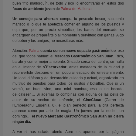
buen frito mallorquín, de todo y rico lo encontrarás en estos dos
focos de ambiente joven de
Palma de Mallorca
.
Un consejo para ahorrar:
compra tu pescado fresco, suculento
marisco o lo que te apetezca comer en alguno de los puestos y
deja que, por un precio simbólico, los bares del mercado se
encarguen de preparártelo al momento y servírtelo con ganas. Algo
de beber y tus amigos, no necesitarás más.
Atención.
Palma
cuenta con un nuevo espacio gastronómico
, ese
del que todos hablan: el
Mercado Gastronómico San Juan
. Rico,
barato y con el mejor ambiente. Situado cerca del centro, se halla
en el interior de
s´Escorxador
, antes matadero de la ciudad y
reconvertido después en un popular espacio de entretenimiento.
Un local diáfano y de decoración cuidada y actual, organizado en
multitud de puestos para todos los gustos y bolsillos. Que si un
vermú, un buen vino, una mini hamburguesa o un bocado
delicatesen… Si además lo combinas con alguna de las pelis de
autor de su vecino de enfrente, el
CineCiutat
(Carrer de
l’Emperadriu Eugènia, 6), el plan perfecto para la cita perfecta
aparece como por arte de magia. Un jueves por la noche, un
domingo…
el nuevo Mercado Gastronómico San Juan no cierra
ningún día.
A ver si has estado atento. Abre tus apuntes por la página