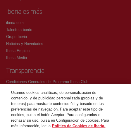
Iberia es más
iberia.com
Talento a bordo
Grupo Iberia
Noticias y Novedades
Iberia Empleo
Iberia Media
Transparencia
Condiciones Generales del Programa Iberia Club
Condiciones de registro en iberia.com
Usamos cookies analíticas, de personalización de
Política de protección de datos personales
contenido, y de publicidad personalizada (propias y de
Gestión y Política de cookies
terceros) para mostrarte contenido útil y basado en tus
preferencias de navegación. Para aceptar este tipo de
Contacto
cookies, pulsa el botón Aceptar. Para configurarlas o
rechazar su uso, pulsa en Configuración de cookies. Para
más información, lee la
Política de Cookies de Iberia.
©Iberia Joven 2026. Todos los derechos reservados.