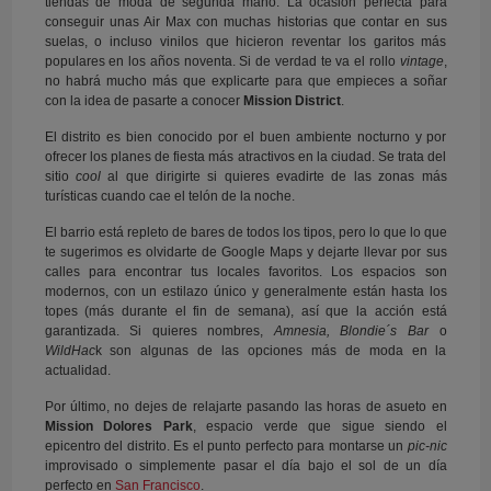
tiendas de moda de segunda mano. La ocasión perfecta para
conseguir unas Air Max con muchas historias que contar en sus
suelas, o incluso vinilos que hicieron reventar los garitos más
populares en los años noventa. Si de verdad te va el rollo
vintage
,
no habrá mucho más que explicarte para que empieces a soñar
con la idea de pasarte a conocer
Mission District
.
El distrito es bien conocido por el buen ambiente nocturno y por
ofrecer los planes de fiesta más atractivos en la ciudad. Se trata del
sitio
cool
al que dirigirte si quieres evadirte de las zonas más
turísticas cuando cae el telón de la noche.
El barrio está repleto de bares de todos los tipos, pero lo que lo que
te sugerimos es olvidarte de Google Maps y dejarte llevar por sus
calles para encontrar tus locales favoritos. Los espacios son
modernos, con un estilazo único y generalmente están hasta los
topes (más durante el fin de semana), así que la acción está
garantizada. Si quieres nombres,
Amnesia, Blondie´s Bar
o
WildHac
k son algunas de las opciones más de moda en la
actualidad.
Por último, no dejes de relajarte pasando las horas de asueto en
Mission Dolores Park
, espacio verde que sigue siendo el
epicentro del distrito. Es el punto perfecto para montarse un
pic-nic
improvisado o simplemente pasar el día bajo el sol de un día
perfecto en
San Francisco
.