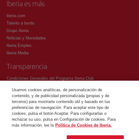
Iberia es más
iberia.com
Talento a bordo
Grupo Iberia
Noticias y Novedades
Iberia Empleo
Iberia Media
Transparencia
Condiciones Generales del Programa Iberia Club
Condiciones de registro en iberia.com
Usamos cookies analíticas, de personalización de
Política de protección de datos personales
contenido, y de publicidad personalizada (propias y de
Gestión y Política de cookies
terceros) para mostrarte contenido útil y basado en tus
preferencias de navegación. Para aceptar este tipo de
Contacto
cookies, pulsa el botón Aceptar. Para configurarlas o
rechazar su uso, pulsa en Configuración de cookies. Para
más información, lee la
Política de Cookies de Iberia.
©Iberia Joven 2026. Todos los derechos reservados.