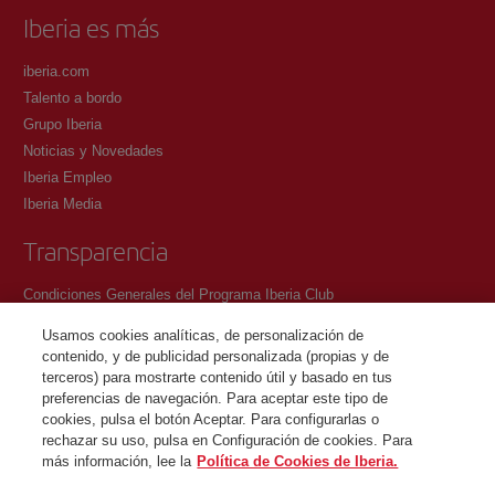
Iberia es más
iberia.com
Talento a bordo
Grupo Iberia
Noticias y Novedades
Iberia Empleo
Iberia Media
Transparencia
Condiciones Generales del Programa Iberia Club
Condiciones de registro en iberia.com
Usamos cookies analíticas, de personalización de
Política de protección de datos personales
contenido, y de publicidad personalizada (propias y de
Gestión y Política de cookies
terceros) para mostrarte contenido útil y basado en tus
preferencias de navegación. Para aceptar este tipo de
Contacto
cookies, pulsa el botón Aceptar. Para configurarlas o
rechazar su uso, pulsa en Configuración de cookies. Para
más información, lee la
Política de Cookies de Iberia.
©Iberia Joven 2026. Todos los derechos reservados.