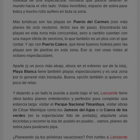
rodeada de una espectacular montaña que parece detener el
mundo hacia el otro lado. Vistas increíbles, espacio de sobra para
todos y mucho rollo surfero en toda la zona.
Más turísticas son las playas en
Puerto del Carmen
(con más
planes de ocio nocturno, dicho sea de paso). Encontrarás las
playas en esta zona más concurridas, pero a cambio cuentan con
una mayor oferta de servicios, lo que también es un plus con el que
contar. Y ojo con
Puerto Calero
, que tiene buenos hoteles pero las
playas son de piedras en esta zona. Eso si, con unas vistas al
océano espectaculares.
Aparte (y un poco más abajo, ahora en el extremo sur de la isla),
Playa Blanca
tiene también playas espectaculares y es una zona
por lo general más tranquila. Buena opción también si quieres un
poco de relax.
Y dejando a un lado la puesta a punto bajo el sol,
Lanzarote
tiene
otros tantos planes entretenidos y perfectos para completar una
estancia larga: visitar el
Parque Nacional Timanfaya
, visitar obras
de César Manrique como los
Jameos del Agua
o la
Cueva de los
verdes
(en la espectacular foto de portada), alquilarte unas
bicicletas y recorrer la isla de pueblo en pueblo…vamos, planes de
sobra para pasárselo pipa.
¿Planeando ya tus próximas vacaciones? Pon rumbo a
Lanzarote