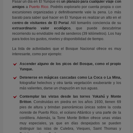
Pasar un día en El Yunque es
un planazo para cualquier viaje con
amigos
a
Puerto Rico
. Podréis explorarlo por cuenta propia o con
excursiones organizadas y definitivamente vale la pena. Lo más
barato para saber qué hacer en El Yunque es realizar un alto en el
centro de visitantes de El Portal
. Allí tomaréis conciencia de su
extraordinario valor ecológico
, que puede descubrirse
recorriendo su envidiable red de senderos (39 kilómetros). Los hay
para todos los gustos, niveles y disponibilidad de tiempo.
La lista de actividades que el Bosque Nacional ofrece es muy
interesante, como por ejemplo:
Ascender alguno de los picos del Bosque, como el propio
Yunque.
Detenerse en mágicas cascadas como La Coca o La Mina,
fotografiar helechos y otra tanta vegetación exuberante y los
más valientes, darse un chapuzón en sus aguas.
Contemplar las vistas desde las torres Yokahú y Monte
Britton
. Construidas en piedra en los años 1930, tienen 69
pies de altura y brindan panorámicas únicas sobre la costa
noreste de Puerto Rico, el océano Atlántico y una parte de la
cordillera. Además, la Torre Monte Britton ofrece unas vistas
muy especiales, ya que en días despejados se pueden
distinguir las islas de Culebra, Vieques, Saint Thomas y