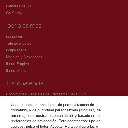
Menores de 30
Go Study
Iberia es más
iberia.com
Talento a bordo
Grupo Iberia
Noticias y Novedades
Iberia Empleo
Iberia Media
Transparencia
Condiciones Generales del Programa Iberia Club
Condiciones de registro en iberia.com
Usamos cookies analíticas, de personalización de
Política de protección de datos personales
contenido, y de publicidad personalizada (propias y de
Gestión y Política de cookies
terceros) para mostrarte contenido útil y basado en tus
preferencias de navegación. Para aceptar este tipo de
Contacto
cookies, pulsa el botón Aceptar. Para configurarlas o