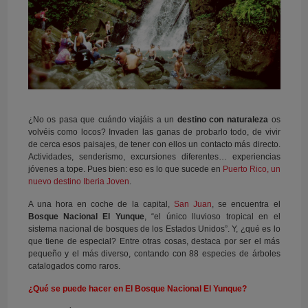
¿No os pasa que cuándo viajáis a un
destino con naturaleza
os
volvéis como locos? Invaden las ganas de probarlo todo, de vivir
de cerca esos paisajes, de tener con ellos un contacto más directo.
Actividades, senderismo, excursiones diferentes… experiencias
jóvenes a tope. Pues bien: eso es lo que sucede en
Puerto Rico, un
nuevo destino Iberia Joven
.
A una hora en coche de la capital,
San Juan
, se encuentra el
Bosque Nacional El Yunque
, “el único lluvioso tropical en el
sistema nacional de bosques de los Estados Unidos”. Y, ¿qué es lo
que tiene de especial? Entre otras cosas, destaca por ser el más
pequeño y el más diverso, contando con 88 especies de árboles
catalogados como raros.
¿Qué se puede hacer en El Bosque Nacional El Yunque?