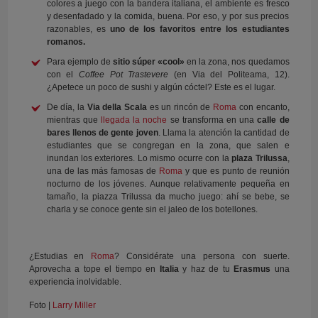
colores a juego con la bandera italiana, el ambiente es fresco
y desenfadado y la comida, buena. Por eso, y por sus precios
razonables, es
uno de los favoritos entre los estudiantes
romanos.
Para ejemplo de
sitio súper «cool»
en la zona, nos quedamos
con el
Coffee Pot Trastevere
(en Via del Politeama, 12).
¿Apetece un poco de sushi y algún cóctel? Este es el lugar.
De día, la
Via della Scala
es un rincón de
Roma
con encanto,
mientras que
llegada la noche
se transforma en una
calle de
bares llenos de gente joven
. Llama la atención la cantidad de
estudiantes que se congregan en la zona, que salen e
inundan los exteriores. Lo mismo ocurre con la
plaza Trilussa
,
una de las más famosas de
Roma
y que es punto de reunión
nocturno de los jóvenes. Aunque relativamente pequeña en
tamaño, la piazza Trilussa da mucho juego: ahí se bebe, se
charla y se conoce gente sin el jaleo de los botellones.
¿Estudias en
Roma
? Considérate una persona con suerte.
Aprovecha a tope el tiempo en
Italia
y haz de tu
Erasmus
una
experiencia inolvidable.
Foto |
Larry Miller