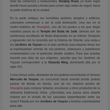
nivel de comercios y restaurantes,
Nanjing Road,
un buen lugar
donde hacer parada y fonda para comer algo antes de seguir hacia
la parte histórica de la ciudad.
En la parte antigua, los increíbles jardines, templos y edificios
coloniales comienzan a ser la nota dominante. Una vez en el
centro histórico de
Shanghái
, uno de los puntos a los que dirigir
nuestros pasos es el
Templo del Buda de Jade
, famoso por las
numerosas esculturas de Buda dispuestas en su interior. Después
y siguiendo con tu recorrido por la historia de Oriente, una visita a
los
Jardines de Yuyuan
es el plan perfecto para dejarse llevar por
la espiritualidad oriental de sus jardines, estanques y pabellones
ornamentados con el particular detalle asiático. Para que puedas
hacerte una idea de sus orígenes, apuntar que los Jardines de
Yuyuan corresponden a la
Dinastía Ming
, dominante allá por el
siglo XVI.
Como
bonus extra,
alrededor de los jardines encontrarás el famoso
Mercado de Youyan
, un concurrido bazar oriental donde podrás
pasear de tienda en tienda, uno de los mejores puntos de
Shanghái
para comprar tallados, esculturas y otros productos de la
artesanía tradicional china. ¿Necesitas una pausa para dejarte
inspirar por el sonido de las cascadas serpenteando entre las
rocas? Pásate por los
Jardines de Youyan
y tendrás espiritualidad
para rato.