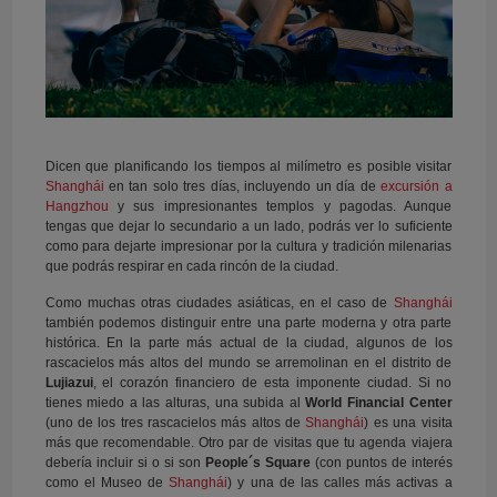
Dicen que planificando los tiempos al milímetro es posible visitar
Shanghái
en tan solo tres días, incluyendo un día de
excursión a
Hangzhou
y sus impresionantes templos y pagodas. Aunque
tengas que dejar lo secundario a un lado, podrás ver lo suficiente
como para dejarte impresionar por la cultura y tradición milenarias
que podrás respirar en cada rincón de la ciudad.
Como muchas otras ciudades asiáticas, en el caso de
Shanghái
también podemos distinguir entre una parte moderna y otra parte
histórica. En la parte más actual de la ciudad, algunos de los
rascacielos más altos del mundo se arremolinan en el distrito de
Lujiazui
, el corazón financiero de esta imponente ciudad. Si no
tienes miedo a las alturas, una subida al
World Financial Center
(uno de los tres rascacielos más altos de
Shanghái
) es una visita
más que recomendable. Otro par de visitas que tu agenda viajera
debería incluir si o si son
People´s Square
(con puntos de interés
como el Museo de
Shanghái
) y una de las calles más activas a