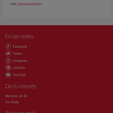
Foto |
igorovsyannykov
En las redes
Facebook
Twitter
Instagram
LinkedIn
YouTube
De tu interés
Menores de 30
Go Study
Iberia es más