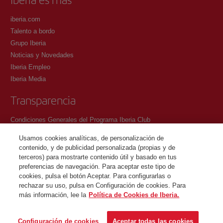
iberia.com
Talento a bordo
Grupo Iberia
Noticias y Novedades
Iberia Empleo
Iberia Media
Transparencia
Condiciones Generales del Programa Iberia Club
Condiciones de registro en iberia.com
Usamos cookies analíticas, de personalización de
Política de protección de datos personales
contenido, y de publicidad personalizada (propias y de
Gestión y Política de cookies
terceros) para mostrarte contenido útil y basado en tus
preferencias de navegación. Para aceptar este tipo de
Contacto
cookies, pulsa el botón Aceptar. Para configurarlas o
rechazar su uso, pulsa en Configuración de cookies. Para
más información, lee la
Política de Cookies de Iberia.
©Iberia Joven 2026. Todos los derechos reservados.
Configuración de cookies
Aceptar todas las cookies