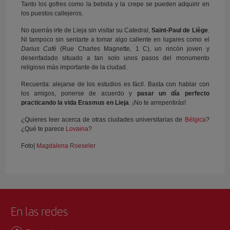
Tanto los gofres como la bebida y la crepe se pueden adquirir en
los puestos callejeros.
No querrás irte de Lieja sin visitar su Catedral,
Saint-Paul de Liège
.
Ni tampoco sin sentarte a tomar algo caliente en lugares como el
Darius Café
(Rue Charles Magnette, 1 C), un rincón joven y
desenfadado situado a tan solo unos pasos del monumento
religioso más importante de la ciudad.
Recuerda: alejarse de los estudios es fácil. Basta con hablar con
los amigos, ponerse de acuerdo y
pasar un día perfecto
practicando la vida Erasmus en Lieja
. ¡No te arrepentirás!
¿Quieres leer acerca de otras ciudades universitarias de
Bélgica
?
¿Qué te parece
Lovaina
?
Foto|
Magdalena Roeseler
En las redes