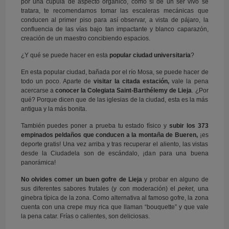
por una cúpula de aspecto orgánico, como si de un ser vivo se
tratara, te recomendamos tomar las escaleras mecánicas que
conducen al primer piso para así observar, a vista de pájaro, la
confluencia de las vías bajo tan impactante y blanco caparazón,
creación de un maestro concibiendo espacios.
¿Y qué se puede hacer en esta
popular ciudad universitaria
?
En esta popular ciudad, bañada por el río Mosa, se puede hacer de
todo un poco. Aparte de
visitar la citada estación,
vale la pena
acercarse a
conocer la Colegiata Saint-Barthélemy de Lieja
. ¿Por
qué? Porque dicen que de las iglesias de la ciudad, esta es la más
antigua y la más bonita.
También puedes poner a prueba tu estado físico y
subir los 373
empinados peldaños
que conducen a la montaña de Bueren,
¡es
deporte gratis! Una vez arriba y tras recuperar el aliento, las vistas
desde la Ciudadela son de escándalo, ¡dan para una buena
panorámica!
No olvides comer un buen gofre de Lieja
y probar en alguno de
sus diferentes sabores frutales (y con moderación) el
peket
, una
ginebra típica de la zona. Como alternativa al famoso gofre, la zona
cuenta con una crepe muy rica que llaman “bouquette” y que vale
la pena catar. Frías o calientes, son deliciosas.