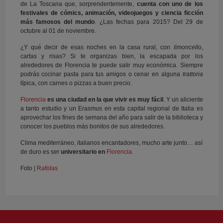
de La Toscana que, sorprendentemente,
cuenta con uno de los
festivales de cómics, animación, videojuegos y ciencia ficción
más famosos del mundo
. ¿Las fechas para 2015? Del 29 de
octubre al 01 de noviembre.
¿Y qué decir de esas noches en la casa rural, con
limoncello
,
cartas y risas? Si te organizas bien, la escapada por los
alrededores de Florencia te puede salir muy económica. Siempre
podrás cocinar pasta para tus amigos o cenar en alguna
trattoria
típica, con carnes o pizzas a buen precio.
Florencia
es una ciudad en la que vivir es muy fácil
. Y un aliciente
a tanto estudio y un Erasmus en esta capital regional de Italia es
aprovechar los fines de semana del año para salir de la biblioteca y
conocer los pueblos más bonitos de sus alrededores.
Clima mediterráneo, italianos encantadores, mucho arte junto… así
de duro es ser
universitario en
Florencia
.
Foto |
Rafolas