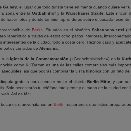
e Gallery
, el lugar que todo turista tiene en mente cuando quiere ver
a la zona entre la
Ostbahnhof
y la
Warschauer Straße
. Este rincón 
rás de hacer fotos y donde también aprenderás sobre el pasado reciente
mprescindible de
Berlín
. Situados en el histórico
Scheunenviertel
(«b
aseo laberíntico a través de estos ocho patios interiores, interconect
s interesantes de la ciudad, todo a coste cero. Haznos caso y acérca
de patios cerrados de
Alemania
.
 a la
Iglesia de la Conmemoración
(«Gedächtniskirche») en la
Kur
 conocida como Ku´Damm es una de las calles comerciales más impor
asequibles, así que podrás combinar la visita histórica con un rato de
ioguía gratuita para conocer mejor el distrito
Berlín Mitte
, y que ad
is. Solo necesitarás tu teléfono inteligente y el mapa de la ciudad con 
web. Así de fácil.
, becarios o universitarios en
Berlín
: esperamos que estéis preparado