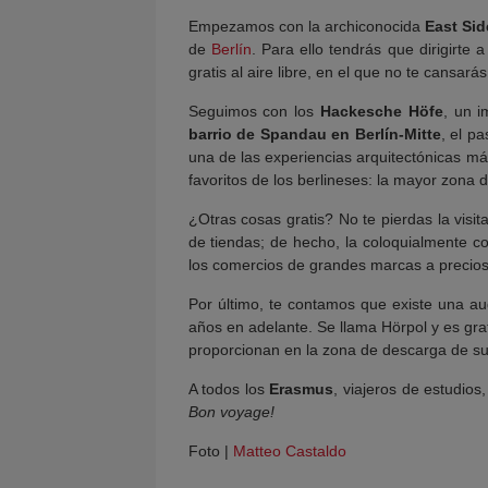
Empezamos con la archiconocida
East Sid
de
Berlín
. Para ello tendrás que dirigirte 
gratis al aire libre, en el que no te cansa
Seguimos con los
Hackesche Höfe
, un i
barrio de Spandau en Berlín-Mitte
, el p
una de las experiencias arquitectónicas má
favoritos de los berlineses: la mayor zona 
¿Otras cosas gratis? No te pierdas la visita
de tiendas; de hecho, la coloquialmente
los comercios de grandes marcas a precios 
Por último, te contamos que existe una aud
años en adelante. Se llama Hörpol y es grat
proporcionan en la zona de descarga de su 
A todos los
Erasmus
, viajeros de estudios
Bon voyage!
Foto |
Matteo Castaldo