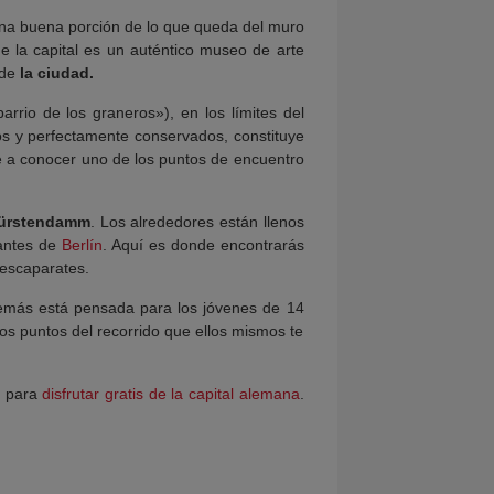
 una buena porción de lo que queda del muro
de la capital es un auténtico museo de arte
 de
la ciudad.
arrio de los graneros»), en los límites del
ados y perfectamente conservados, constituye
te a conocer uno de los puntos de encuentro
fürstendamm
. Los alrededores están llenos
tantes de
Berlín
. Aquí es donde encontrarás
 escaparates.
emás está pensada para los jóvenes de 14
los puntos del recorrido que ellos mismos te
s para
disfrutar gratis de la capital alemana
.