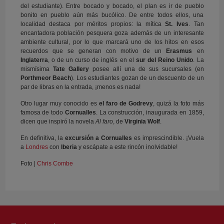
del estudiante). Entre bocado y bocado, el plan es ir de pueblo
bonito en pueblo aún más bucólico. De entre todos ellos, una
localidad destaca por méritos propios: la mítica
St. Ives
. Tan
encantadora población pesquera goza además de un interesante
ambiente cultural, por lo que marcará uno de los hitos en esos
recuerdos que se generan con motivo de un
Erasmus
en
Inglaterra
, o de un curso de inglés en el
sur del Reino Unido
. La
mismísima
Tate Gallery
posee allí una de sus sucursales (en
Porthmeor Beach
). Los estudiantes gozan de un descuento de un
par de libras en la entrada, ¡menos es nada!
Otro lugar muy conocido es
el faro de Godrevy
, quizá la foto más
famosa de todo
Cornualles
. La construcción, inaugurada en 1859,
dicen que inspiró la novela
Al faro
, de
Virginia Wolf
.
En definitiva, la
excursión a Cornualles
es imprescindible. ¡Vuela
a
Londres
con
Iberia
y escápate a este rincón inolvidable!
Foto |
Chris Combe