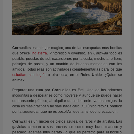
Cornualles
es un lugar mágico, una de las escapadas más bonitas
que ofrece
Inglaterra
. Pintoresco y divertido, en
Cornwall
todo es
posible: puestas de sol, excursiones por la costa, mucho aire libre,
paisajes de postal, y un montón de buenos momentos con los
amigos. Todas ellas son actividades complementarias para los que
estudian, sea inglés
u otra cosa, en el
Reino Unido
. ¿Quién se
anima?
Preparar una
ruta por Cornualles
es fácil. Una de las primeras
incógnitas a despejar es cómo moverse y, aunque se puede hacer
en transporte público, al alquilar un coche entre varios amigos, la
cosa es más práctica y no sale nada caro. ¿El único reto? Conducir
por la izquierda, ¡qué no es poco! Así que, ante todo, precaución.
Cornwall
es un rincón de cielos azules, de faros y de artistas. Las
gaviotas campan a sus anchas, se come muy buen marisco y
pescado, además muy barato (lo que es perfecto para el bolsillo