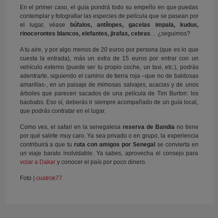
En el primer caso, el guía pondrá todo su empeño en que puedas
contemplar y fotografiar las especies de película que se pasean por
el lugar, véase
búfalos, antílopes, gacelas impala, kudus,
rinocerontes blancos, elefantes, jirafas, cebras
… ¿seguimos?
A tu aire, y por algo menos de 20 euros por persona (que es lo que
cuesta la entrada), más un extra de 15 euros por entrar con un
vehículo externo (puede ser tu propio coche, un taxi, etc.), podrás
adentrarte, siguiendo el camino de tierra roja –que no de baldosas
amarillas-, en un paisaje de mimosas salvajes, acacias y de unos
árboles que parecen sacados de una película de Tim Burton: los
baobabs. Eso sí, deberás ir siempre acompañado de un guía local,
que podrás contratar en el lugar.
Como ves, el safari en la senegalesa
reserva de Bandia
no tiene
por qué salirte muy caro. Ya sea privado o en grupo, la experiencia
contribuirá a que tu
ruta con amigos por Senegal
se convierta en
un viaje barato inolvidable. Ya sabes, aprovecha el consejo para
volar a Dakar
y conocer el país por poco dinero.
Foto |
cuatrok77