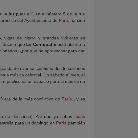
e la luz
pues allí, en el número 5 de la rue
 artístico del Ayuntamiento de
París
ha sido
lo, vigas de hierro y grandes vidrieras es
a, decirte que
Le Centquatre
está abierto a
aficionados, ¿por qué no aprovechar para dar
 agenda de eventos contiene desde sesiones
ena a música celestial. Un sábado al mes, el
ntro público es un espacio para la música en
19 era de lo más conflictivo de
París
, y es
ada de descanso). Así que ya sabes:
seas
 estrella para un domingo en
París
(también