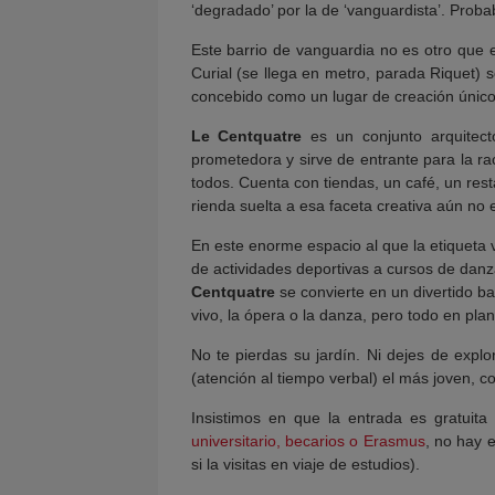
‘degradado’ por la de ‘vanguardista’. Prob
Este barrio de vanguardia no es otro que 
Curial (se llega en metro, parada Riquet)
concebido como un lugar de creación únic
Le Centquatre
es un conjunto arquitectón
prometedora y sirve de entrante para la ra
todos. Cuenta con tiendas, un café, un rest
rienda suelta a esa faceta creativa aún no
En este enorme espacio al que la etiqueta
de actividades deportivas a cursos de danz
Centquatre
se convierte en un divertido ba
vivo, la ópera o la danza, pero todo en pla
No te pierdas su jardín. Ni dejes de explo
(atención al tiempo verbal) el más joven, co
Insistimos en que la entrada es gratuit
universitario, becarios o Erasmus
, no hay 
si la visitas en viaje de estudios).