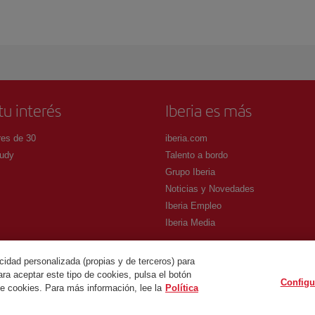
tu interés
Iberia es más
es de 30
iberia.com
udy
Talento a bordo
Grupo Iberia
Noticias y Novedades
Iberia Empleo
Iberia Media
cidad personalizada (propias y de terceros) para
ra aceptar este tipo de cookies, pulsa el botón
Configu
.
de cookies. Para más información, lee la
Política