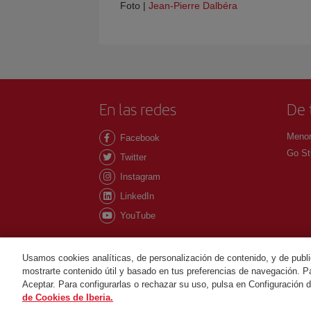
Foto |
Jean-Pierre Dalbéra
En las redes
De 
Menor
Facebook
Go St
Twitter
Instagram
LinkedIn
YouTube
Usamos cookies analíticas, de personalización de contenido, y de publi
mostrarte contenido útil y basado en tus preferencias de navegación. Pa
©Iberia Joven 2026. Todos los derechos reservados
Aceptar. Para configurarlas o rechazar su uso, pulsa en Configuración 
de Cookies de Iberia.