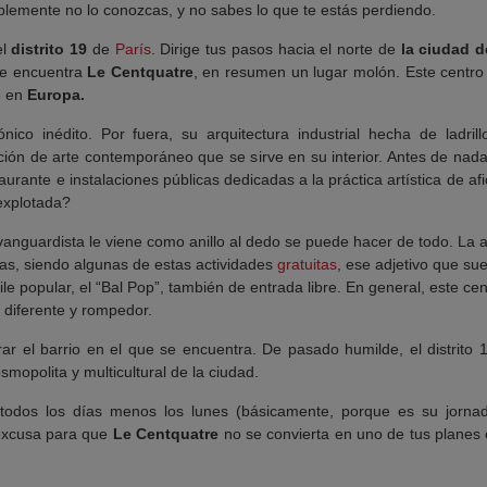
ablemente no lo conozcas, y no sabes lo que te estás perdiendo.
el
distrito 19
de
París
. Dirige tus pasos hacia el norte de
la ciudad d
 se encuentra
Le Centquatre
, en resumen un lugar molón. Este centro
o en
Europa.
ico inédito. Por fuera, su arquitectura industrial hecha de ladril
ción de arte contemporáneo que se sirve en su interior. Antes de nad
aurante e instalaciones públicas dedicadas a la práctica artística de 
 explotada?
 vanguardista le viene como anillo al dedo se puede hacer de todo. La
as, siendo algunas de estas actividades
gratuitas
, ese adjetivo que su
ile popular, el “Bal Pop”, también de entrada libre. En general, este ce
n diferente y rompedor.
rar el barrio en el que se encuentra. De pasado humilde, el distrito 
smopolita y multicultural de la ciudad.
a todos los días menos los lunes (básicamente, porque es su jorn
excusa para que
Le Centquatre
no se convierta en uno de tus planes