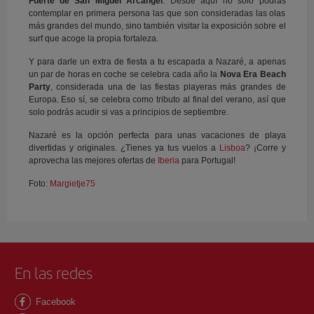
Fuerte de San Miguel Arcángel
. Desde aquí no solo podrás
contemplar en primera persona las que son consideradas las olas
más grandes del mundo, sino también visitar la exposición sobre el
surf que acoge la propia fortaleza.
Y para darle un extra de fiesta a tu escapada a Nazaré, a apenas
un par de horas en coche se celebra cada año la
Nova Era Beach
Party
, considerada una de las fiestas playeras más grandes de
Europa. Eso sí, se celebra como tributo al final del verano, así que
solo podrás acudir si vas a principios de septiembre.
Nazaré es la opción perfecta para unas vacaciones de playa
divertidas y originales. ¿Tienes ya tus vuelos a
Lisboa
? ¡Corre y
aprovecha las mejores ofertas de
Iberia
para Portugal!
Foto:
Margietje75
En las redes
Facebook