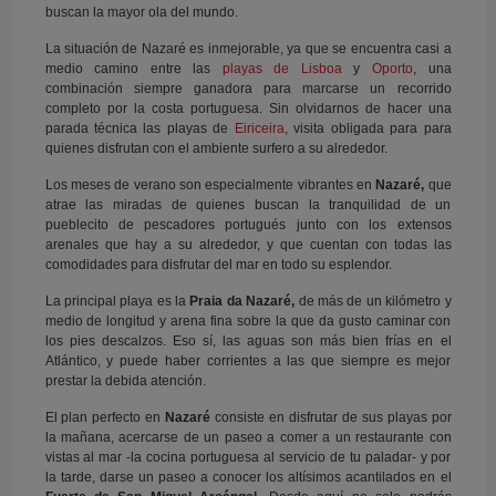
buscan la mayor ola del mundo.
La situación de Nazaré es inmejorable, ya que se encuentra casi a
medio camino entre las
playas de Lisboa
y
Oporto
, una
combinación siempre ganadora para marcarse un recorrido
completo por la costa portuguesa. Sin olvidarnos de hacer una
parada técnica las playas de
Eiriceira
, visita obligada para para
quienes disfrutan con el ambiente surfero a su alrededor.
Los meses de verano son especialmente vibrantes en
Nazaré,
que
atrae las miradas de quienes buscan la tranquilidad de un
pueblecito de pescadores portugués junto con los extensos
arenales que hay a su alrededor, y que cuentan con todas las
comodidades para disfrutar del mar en todo su esplendor.
La principal playa es la
Praia da Nazaré,
de más de un kilómetro y
medio de longitud y arena fina sobre la que da gusto caminar con
los pies descalzos. Eso sí, las aguas son más bien frías en el
Atlántico, y puede haber corrientes a las que siempre es mejor
prestar la debida atención.
El plan perfecto en
Nazaré
consiste en disfrutar de sus playas por
la mañana, acercarse de un paseo a comer a un restaurante con
vistas al mar -la cocina portuguesa al servicio de tu paladar- y por
la tarde, darse un paseo a conocer los altísimos acantilados en el