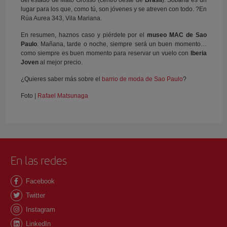
del estado de Mato Grosso (centro oeste de
Brasil
).
Sobaria
es un
lugar para los que, como tú, son jóvenes y se atreven con todo. ?En
Rúa Aurea 343, Vila Mariana.
En resumen, haznos caso y piérdete por el
museo MAC de Sao
Paulo
. Mañana, tarde o noche, siempre será un buen momento…
como siempre es buen momento para reservar un vuelo con
Iberia
Joven
al mejor precio.
¿Quieres saber más sobre el
barrio de moda de Sao Paulo
?
Foto |
Rafael Matsunaga
En las redes
Facebook
Twitter
Instagram
LinkedIn