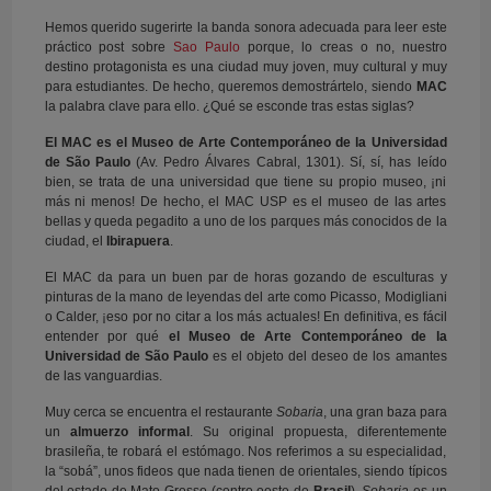
Hemos querido sugerirte la banda sonora adecuada para leer este
práctico post sobre
Sao Paulo
porque, lo creas o no, nuestro
destino protagonista es una ciudad muy joven, muy cultural y muy
para estudiantes. De hecho, queremos demostrártelo, siendo
MAC
la palabra clave para ello. ¿Qué se esconde tras estas siglas?
El MAC es el Museo de Arte Contemporáneo de la Universidad
de São Paulo
(Av. Pedro Álvares Cabral, 1301). Sí, sí, has leído
bien, se trata de una universidad que tiene su propio museo, ¡ni
más ni menos! De hecho, el MAC USP es el museo de las artes
bellas y queda pegadito a uno de los parques más conocidos de la
ciudad, el
Ibirapuera
.
El MAC da para un buen par de horas gozando de esculturas y
pinturas de la mano de leyendas del arte como Picasso, Modigliani
o Calder, ¡eso por no citar a los más actuales! En definitiva, es fácil
entender por qué
el Museo de Arte Contemporáneo de la
Universidad de São Paulo
es el objeto del deseo de los amantes
de las vanguardias.
Muy cerca se encuentra el restaurante
Sobaria
, una gran baza para
un
almuerzo informal
. Su original propuesta, diferentemente
brasileña, te robará el estómago. Nos referimos a su especialidad,
la “sobá”, unos fideos que nada tienen de orientales, siendo típicos