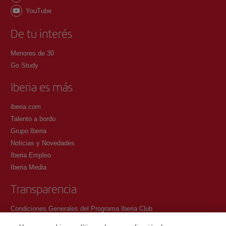
YouTube
De tu interés
Menores de 30
Go Study
Iberia es más
iberia.com
Talento a bordo
Grupo Iberia
Noticias y Novedades
Iberia Empleo
Iberia Media
Transparencia
Condiciones Generales del Programa Iberia Club
Condiciones de registro en iberia.com