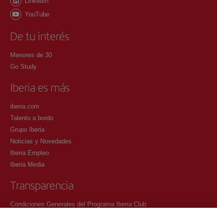
LinkedIn
YouTube
De tu interés
Menores de 30
Go Study
Iberia es más
iberia.com
Talento a bordo
Grupo Iberia
Noticias y Novedades
Iberia Empleo
Iberia Media
Transparencia
Condiciones Generales del Programa Iberia Club
Condiciones de registro en iberia.com