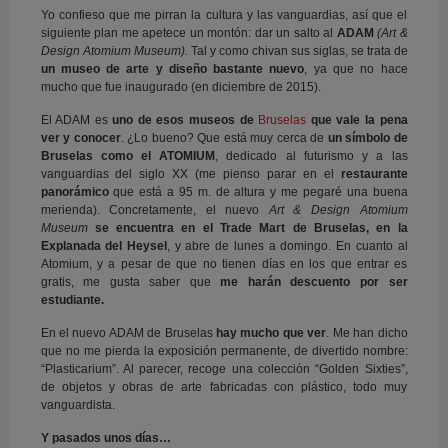
Yo confieso que me pirran la cultura y las vanguardias, así que el
siguiente plan me apetece un montón: dar un salto al
ADAM
(Art &
Design Atomium Museum).
Tal y como chivan sus siglas, se trata de
un museo de arte y diseño bastante nuevo
, ya que no hace
mucho que fue inaugurado (en diciembre de 2015).
El ADAM es
uno de esos museos de
Bruselas
que vale la pena
ver y conocer
. ¿Lo bueno? Que está muy cerca de
un símbolo de
Bruselas como el ATOMIUM
, dedicado al futurismo y a las
vanguardias del siglo XX (me pienso parar en el
restaurante
panorámico
que está a 95 m. de altura y me pegaré una buena
merienda). Concretamente, el nuevo
Art & Design Atomium
Museum
se encuentra en el Trade Mart de Bruselas, en la
Explanada del Heysel
, y abre de lunes a domingo. En cuanto al
Atomium, y a pesar de que no tienen días en los que entrar es
gratis, me gusta saber que
me harán descuento por ser
estudiante.
En el nuevo ADAM de Bruselas
hay mucho que ver
. Me han dicho
que no me pierda la exposición permanente, de divertido nombre:
“Plasticarium”. Al parecer, recoge una colección “Golden Sixties”,
de objetos y obras de arte fabricadas con plástico, todo muy
vanguardista.
Y pasados unos días…