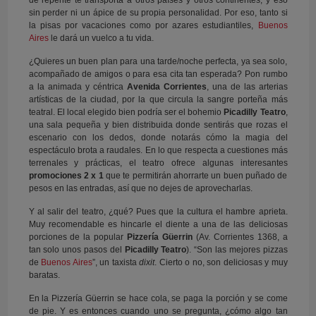
de repente te transporta a otros países y otros continentes, y eso
sin perder ni un ápice de su propia personalidad. Por eso, tanto si
la pisas por vacaciones como por azares estudiantiles,
Buenos
Aires
le dará un vuelco a tu vida.
¿Quieres un buen plan para una tarde/noche perfecta, ya sea solo,
acompañado de amigos o para esa cita tan esperada? Pon rumbo
a la animada y céntrica
Avenida Corrientes
, una de las arterias
artísticas de la ciudad, por la que circula la sangre porteña más
teatral. El local elegido bien podría ser el bohemio
Picadilly Teatro
,
una sala pequeña y bien distribuida donde sentirás que rozas el
escenario con los dedos, donde notarás cómo la magia del
espectáculo brota a raudales. En lo que respecta a cuestiones más
terrenales y prácticas, el teatro ofrece algunas interesantes
promociones 2 x 1
que te permitirán ahorrarte un buen puñado de
pesos en las entradas, así que no dejes de aprovecharlas.
Y al salir del teatro, ¿qué? Pues que la cultura el hambre aprieta.
Muy recomendable es hincarle el diente a una de las deliciosas
porciones de la popular
Pizzería Güerrin
(Av. Corrientes 1368, a
tan solo unos pasos del
Picadilly Teatro
). “Son las mejores pizzas
de
Buenos Aires
”, un taxista
dixit
. Cierto o no, son deliciosas y muy
baratas.
En la Pizzería Güerrin se hace cola, se paga la porción y se come
de pie. Y es entonces cuando uno se pregunta, ¿cómo algo tan