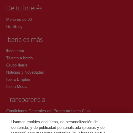
De tu interés
Menores de 30
Go Study
Iberia es más
iberia.com
Talento a bordo
Grupo Iberia
Noticias y Novedades
Iberia Empleo
Iberia Media
Transparencia
Condiciones Generales del Programa Iberia Club
Condiciones de registro en iberia.com
Usamos cookies analíticas, de personalización de
Política de protección de datos personales
contenido, y de publicidad personalizada (propias y de
Gestión y Política de cookies