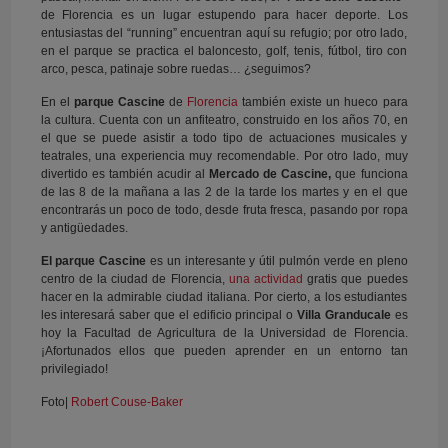
de Florencia es un lugar estupendo para hacer deporte. Los
entusiastas del “running” encuentran aquí su refugio; por otro lado,
en el parque se practica el baloncesto, golf, tenis, fútbol, tiro con
arco, pesca, patinaje sobre ruedas… ¿seguimos?
En el
parque Cascine
de
Florencia
también existe un hueco para
la cultura. Cuenta con un anfiteatro, construido en los años 70, en
el que se puede asistir a todo tipo de actuaciones musicales y
teatrales, una experiencia muy recomendable. Por otro lado, muy
divertido es también acudir al
Mercado de Cascine,
que funciona
de las 8 de la mañana a las 2 de la tarde los martes y en el que
encontrarás un poco de todo, desde fruta fresca, pasando por ropa
y antigüedades.
El parque Cascine
es un interesante y útil pulmón verde en pleno
centro de la ciudad de Florencia,
una actividad
gratis que puedes
hacer en la admirable ciudad italiana. Por cierto, a los estudiantes
les interesará saber que el edificio principal o
Villa Granducale
es
hoy la Facultad de Agricultura de la Universidad de Florencia.
¡Afortunados ellos que pueden aprender en un entorno tan
privilegiado!
Foto|
Robert Couse-Baker