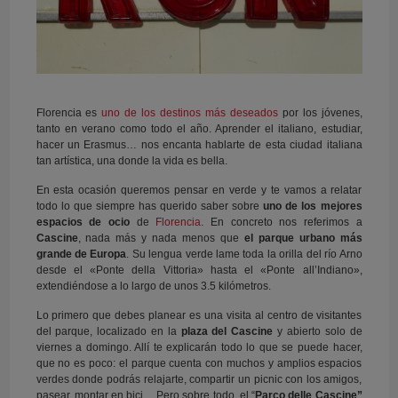
Florencia es
uno de los destinos más deseados
por los jóvenes,
tanto en verano como todo el año. Aprender el italiano, estudiar,
hacer un Erasmus… nos encanta hablarte de esta ciudad italiana
tan artística, una donde la vida es bella.
En esta ocasión queremos pensar en verde y te vamos a relatar
todo lo que siempre has querido saber sobre
uno de los mejores
espacios de ocio
de
Florencia
. En concreto nos referimos a
Cascine
, nada más y nada menos que
el parque urbano más
grande de Europa
. Su lengua verde lame toda la orilla del río Arno
desde el «Ponte della Vittoria» hasta el «Ponte all’Indiano»,
extendiéndose a lo largo de unos 3.5 kilómetros.
Lo primero que debes planear es una visita al centro de visitantes
del parque, localizado en la
plaza del Cascine
y abierto solo de
viernes a domingo. Allí te explicarán todo lo que se puede hacer,
que no es poco: el parque cuenta con muchos y amplios espacios
verdes donde podrás relajarte, compartir un picnic con los amigos,
pasear, montar en bici… Pero sobre todo, el “
Parco delle Cascine”