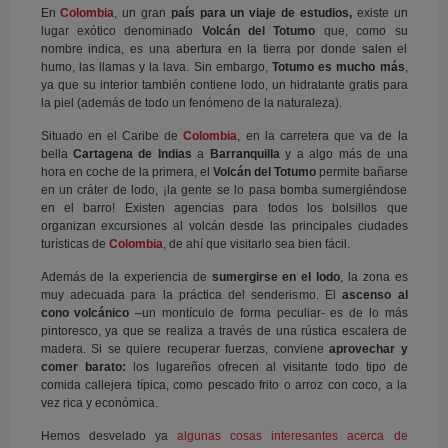
En
Colombia
, un gran
país para un viaje de estudios,
existe un
lugar exótico denominado
Volcán del Totumo
que, como su
nombre indica, es una abertura en la tierra por donde salen el
humo, las llamas y la lava. Sin embargo,
Totumo es mucho más
,
ya que su interior también contiene lodo, un hidratante gratis para
la piel (además de todo un fenómeno de la naturaleza).
Situado en el Caribe de
Colombia
, en la carretera que va de la
bella
Cartagena de Indias
a
Barranquilla
y a algo más de una
hora en coche de la primera, el
Volcán del Totumo
permite bañarse
en un cráter de lodo, ¡la gente se lo pasa bomba sumergiéndose
en el barro! Existen agencias para todos los bolsillos que
organizan excursiones al volcán desde las principales ciudades
turísticas de
Colombia
, de ahí que visitarlo sea bien fácil.
Además de la experiencia de
sumergirse en el lodo
, la zona es
muy adecuada para la práctica del senderismo. El
ascenso al
cono volcánico
–un montículo de forma peculiar- es de lo más
pintoresco, ya que se realiza a través de una rústica escalera de
madera. Si se quiere recuperar fuerzas, conviene
aprovechar y
comer barato:
los lugareños ofrecen al visitante todo tipo de
comida callejera típica, como pescado frito o arroz con coco, a la
vez rica y económica.
Hemos desvelado ya
algunas cosas interesantes acerca de