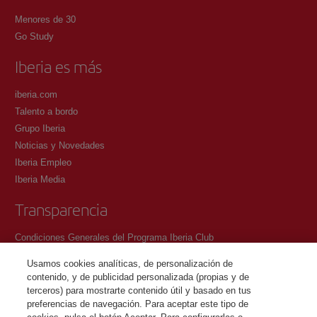
Menores de 30
Go Study
Iberia es más
iberia.com
Talento a bordo
Grupo Iberia
Noticias y Novedades
Iberia Empleo
Iberia Media
Transparencia
Condiciones Generales del Programa Iberia Club
Condiciones de registro en iberia.com
Usamos cookies analíticas, de personalización de
Política de protección de datos personales
contenido, y de publicidad personalizada (propias y de
Gestión y Política de cookies
terceros) para mostrarte contenido útil y basado en tus
preferencias de navegación. Para aceptar este tipo de
Contacto