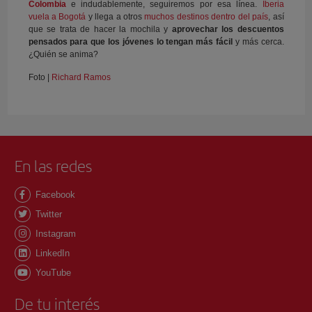
Colombia
e indudablemente, seguiremos por esa línea.
Iberia
vuela a Bogotá
y llega a otros
muchos destinos dentro del país
, así
que se trata de hacer la mochila y
aprovechar los descuentos
pensados para que los jóvenes lo tengan más fácil
y más cerca.
¿Quién se anima?
Foto |
Richard Ramos
En las redes
Facebook
Twitter
Instagram
LinkedIn
YouTube
De tu interés