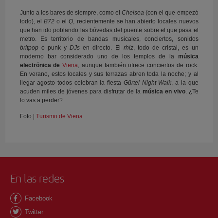
Junto a los bares de siempre, como el
Chelsea
(con el que empezó
todo), el
B72
o el
Q
, recientemente se han abierto locales nuevos
que han ido poblando las bóvedas del puente sobre el que pasa el
metro. Es territorio de bandas musicales, conciertos, sonidos
britpop
o punk y
DJs
en directo. El
rhiz
, todo de cristal, es un
moderno bar considerado uno de los templos de la
música
electrónica de
Viena
, aunque también ofrece conciertos de rock.
En verano, estos locales y sus terrazas abren toda la noche; y al
llegar agosto todos celebran la fiesta
Gürtel Night Walk
, a la que
acuden miles de jóvenes para disfrutar de la
música en vivo
. ¿Te
lo vas a perder?
Foto |
Turismo de Viena
En las redes
Facebook
Twitter