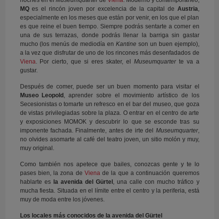
noches en el
Museumquarter
de
Viena
. Moderno y contemporáneo,
MQ
es el rincón joven por excelencia de la capital de
Austria
,
especialmente en los meses que están por venir, en los que el plan
es que reine el buen tiempo. Siempre podrás sentarte a comer en
una de sus terrazas, donde podrás llenar la barriga sin gastar
mucho (los menús de mediodía en
Kantine
son un buen ejemplo),
a la vez que disfrutar de uno de los rincones más desenfadados de
Viena
. Por cierto, que si eres skater, el
Museumquarter
te va a
gustar.
Después de comer, puede ser un buen momento para visitar el
Museo Leopold
, aprender sobre el movimiento artístico de los
Secesionistas o tomarte un refresco en el bar del museo, que goza
de vistas privilegiadas sobre la plaza. O entrar en el centro de arte
y exposiciones MOMOK y descubrir lo que se esconde tras su
imponente fachada. Finalmente, antes de irte del
Museumquarter
,
no olvides asomarte al café del teatro joven, un sitio molón y muy,
muy original.
Como también nos apetece que bailes, conozcas gente y te lo
pases bien, la zona de
Viena
de la que a continuación queremos
hablarte es
la avenida del Gürtel
, una calle con mucho tráfico y
mucha fiesta. Situada en el límite entre el centro y la periferia, está
muy de moda entre los jóvenes.
Los locales más conocidos de la avenida del Gürtel